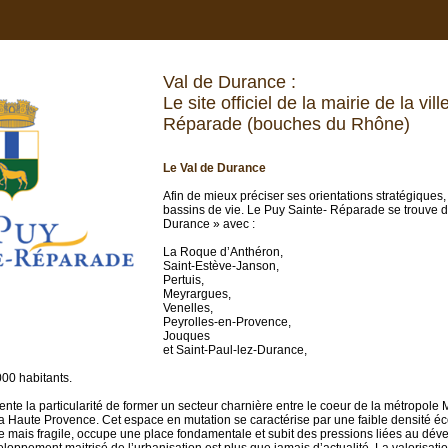
Val de Durance :
Le site officiel de la mairie de la vi
Réparade (bouches du Rhône)
Le Val de Durance
Afin de mieux préciser ses orientations stratégiques,
bassins de vie. Le Puy Sainte- Réparade se trouve d
Durance » avec :
La Roque d’Anthéron,
Saint-Estève-Janson,
Pertuis,
Meyrargues,
Venelles,
Peyrolles-en-Provence,
Jouques
et Saint-Paul-lez-Durance,
00 habitants.
te la particularité de former un secteur charnière entre le coeur de la métropole M
la Haute Provence. Cet espace en mutation se caractérise par une faible densité 
e mais fragile, occupe une place fondamentale et subit des pressions liées au dév