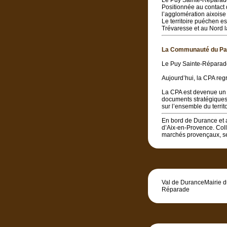
Le Puy Sainte-Réparad
Positionnée au contact 
l’agglomération aixois
Le territoire puéchen es
Trévaresse et au Nord l
La Communauté du Pa
Le Puy Sainte-Réparade
Aujourd’hui, la CPA re
La CPA est devenue un 
documents stratégiques 
sur l’ensemble du territo
En bord de Durance et 
d’Aix-en-Provence. Colli
marchés provençaux, se
Val de DuranceMairie 
Réparade