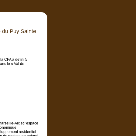
lle du Puy Sainte
 la CPA a défini 5
ans le « Val de
arseille-Aix et l'espace
économique.
eloppement résidentiel