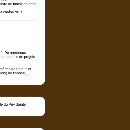
hône.
oire de transition entre
la chaîne de la
elà. De nombreux
 pertinence de projets
mètres de Pertuis et
 long de l’année,
e du Puy Sainte