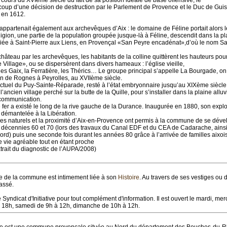
ours du XVIème siècle du fait de sa position idéale de base offensive, le
oup d’une décision de destruction par le Parlement de Provence et le Duc de Guis
 en 1612.
appartenait également aux archevêques d’Aix : le domaine de Féline portait alors le
ligion, une partie de la population groupée jusque-là à Féline, descendit dans la pl
diée à Saint-Pierre aux Liens, en Provençal «San Peyre encadénat»,d’où le nom Sa
hâteau par les archevêques, les habitants de la colline quittèrent les hauteurs pour
Village», ou se dispersèrent dans divers hameaux : l’église vieille,
, les Gaix, la Ferratière, les Thérics… Le groupe principal s’appelle La Bourgade, on y
in de Rognes à Peyrolles, au XVIIème siècle.
 actuel du Puy-Sainte-Réparade, resté à l’état embryonnaire jusqu’au XIXème siècle, 
l’ancien village perché sur la butte de la Quille, pour s’installer dans la plaine allu
 communication.
fer a existé le long de la rive gauche de la Durance. Inaugurée en 1880, son expl
nt démantelée à la Libération.
es naturels et la proximité d’Aix-en-Provence ont permis à la commune de se déve
s décennies 60 et 70 (lors des travaux du Canal EDF et du CEA de Cadarache, ainsi
ord) puis une seconde fois durant les années 80 grâce à l’arrivée de familles aixois
 vie agréable tout en étant proche
xtrait du diagnostic de l’AUPA/2008)
le de la commune est intimement liée à son
Histoire
. Au travers de ses vestiges ou
assé.
e Syndicat d'Initiative pour tout complément d'information. Il est ouvert le mardi, mer
à 18h, samedi de 9h à 12h, dimanche de 10h à 12h.