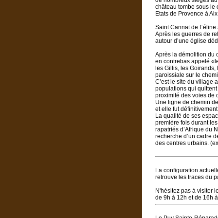
de nombreux sièges au c
château tombe sous le c
Etats de Provence à Aix
Saint Cannat de Féline 
Après les guerres de re
autour d’une église dé
Après la démolition du c
en contrebas appelé «le 
les Gillis, les Goirands
paroissiale sur le chem
C’est le site du village
populations qui quittent 
proximité des voies de
Une ligne de chemin de 
et elle fut définitiveme
La qualité de ses espac
première fois durant le
rapatriés d’Afrique du N
recherche d’un cadre de
des centres urbains. (e
La configuration actuel
retrouve les traces du p
N'hésitez pas à visiter l
de 9h à 12h et de 16h 