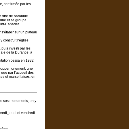
e, confirmée par les
 titre de baronnie.
aine et se groupa
int-Canadet.
 s’établir sur un plateau
 construit l’église
puis investi par les
viale de la Durance, à
oitation cessa en 1932
lopper fortement, une
 que par l’accueil des
es et marseillaises, en
 de ses monuments, on y
credi, jeudi et vendredi