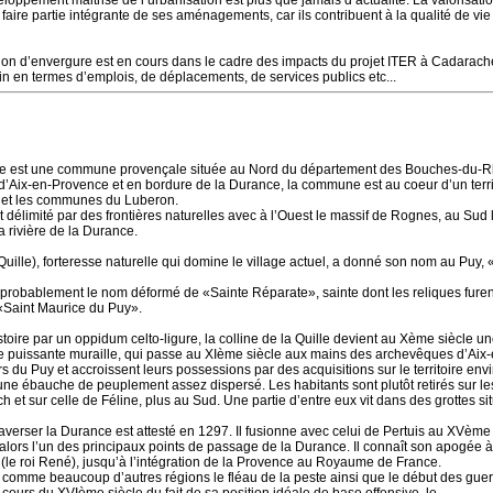
oppement maitrisé de l’urbanisation est plus que jamais d’actualité. La valorisati
 faire partie intégrante de ses aménagements, car ils contribuent à la qualité de vi
tion d’envergure est en cours dans le cadre des impacts du projet ITER à Cadarach
in en termes d’emplois, de déplacements, de services publics etc...
e est une commune provençale située au Nord du département des Bouches-du-R
d’Aix-en-Provence et en bordure de la Durance, la commune est au coeur d’un territ
e et les communes du Luberon.
t délimité par des frontières naturelles avec à l’Ouest le massif de Rognes, au Sud 
a rivière de la Durance.
(Quille), forteresse naturelle qui domine le village actuel, a donné son nom au Puy
probablement le nom déformé de «Sainte Réparate», sainte dont les reliques furen
 «Saint Maurice du Puy».
oire par un oppidum celto-ligure, la colline de la Quille devient au Xème siècle un
e puissante muraille, qui passe au XIème siècle aux mains des archevêques d’Aix
 du Puy et accroissent leurs possessions par des acquisitions sur le territoire envi
une ébauche de peuplement assez dispersé. Les habitants sont plutôt retirés sur les
h et sur celle de Féline, plus au Sud. Une partie d’entre eux vit dans des grottes si
averser la Durance est attesté en 1297. Il fusionne avec celui de Pertuis au XVème 
rs l’un des principaux points de passage de la Durance. Il connaît son apogée à 
le roi René), jusqu’à l’intégration de la Provence au Royaume de France.
 comme beaucoup d’autres régions le fléau de la peste ainsi que le début des guerr