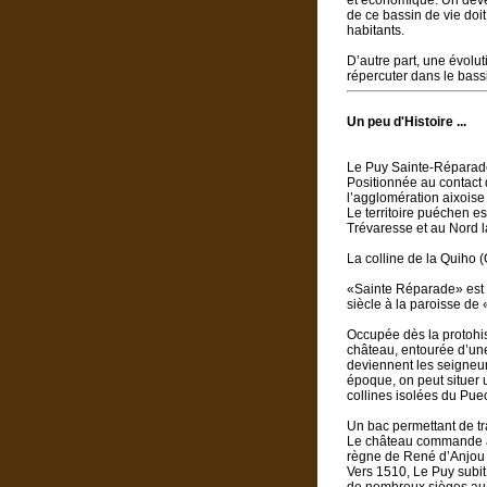
et économique. Un dével
de ce bassin de vie doit
habitants.
D’autre part, une évolu
répercuter dans le bass
Un peu d'Histoire ...
Le Puy Sainte-Réparad
Positionnée au contact 
l’agglomération aixois
Le territoire puéchen es
Trévaresse et au Nord l
La colline de la Quiho 
«Sainte Réparade» est 
siècle à la paroisse de
Occupée dès la protohist
château, entourée d’un
deviennent les seigneurs
époque, on peut situer 
collines isolées du Puec
Un bac permettant de tr
Le château commande alo
règne de René d’Anjou (
Vers 1510, Le Puy subit