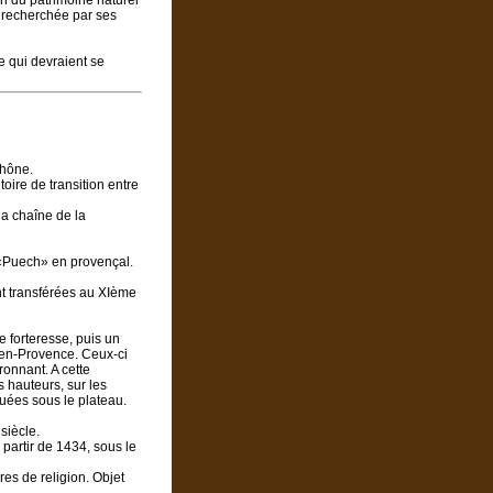
on du patrimoine naturel
e recherchée par ses
e qui devraient se
hône.
oire de transition entre
la chaîne de la
, «Puech» en provençal.
t transférées au XIème
e forteresse, puis un
-en-Provence. Ceux-ci
ronnant. A cette
 hauteurs, sur les
tuées sous le plateau.
siècle.
partir de 1434, sous le
es de religion. Objet