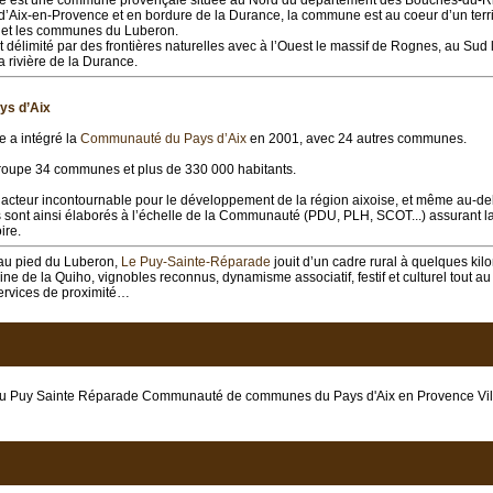
e est une commune provençale située au Nord du département des Bouches-du-R
d’Aix-en-Provence et en bordure de la Durance, la commune est au coeur d’un territ
e et les communes du Luberon.
t délimité par des frontières naturelles avec à l’Ouest le massif de Rognes, au Sud 
a rivière de la Durance.
ys d’Aix
 a intégré la
Communauté du Pays d’Aix
en 2001, avec 24 autres communes.
groupe 34 communes et plus de 330 000 habitants.
acteur incontournable pour le développement de la région aixoise, et même au-d
sont ainsi élaborés à l’échelle de la Communauté (PDU, PLH, SCOT...) assurant la
ire.
au pied du Luberon,
Le Puy-Sainte-Réparade
jouit d’un cadre rural à quelques kilo
ne de la Quiho, vignobles reconnus, dynamisme associatif, festif et culturel tout au
rvices de proximité…
du Puy Sainte Réparade Communauté de communes du Pays d'Aix en Provence Vill