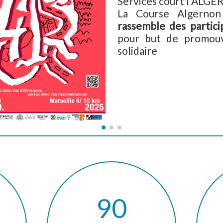
Services court l'ALGE
La Course Algerno
rassemble des partici
pour but de promouvo
solidaire
90