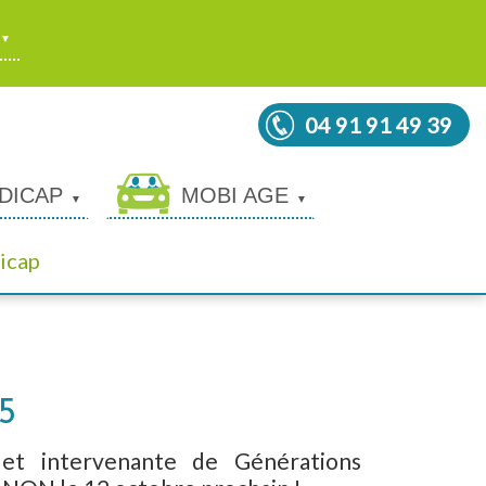
04 91 91 49 39
DICAP
MOBI AGE
icap
5
 et intervenante de Générations