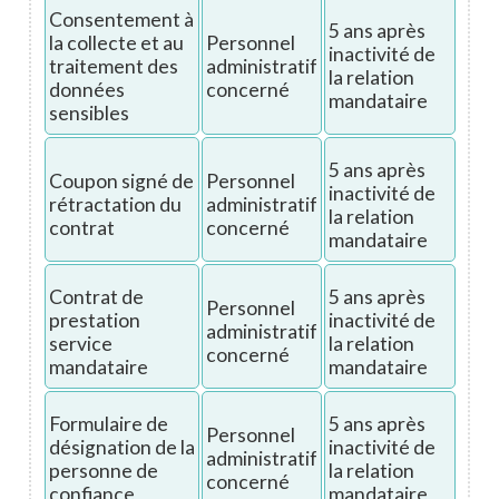
Consentement à
5 ans après
la collecte et au
Personnel
inactivité de
traitement des
administratif
la relation
données
concerné
mandataire
sensibles
5 ans après
Coupon signé de
Personnel
inactivité de
rétractation du
administratif
la relation
contrat
concerné
mandataire
Contrat de
5 ans après
Personnel
prestation
inactivité de
administratif
service
la relation
concerné
mandataire
mandataire
Formulaire de
5 ans après
Personnel
désignation de la
inactivité de
administratif
personne de
la relation
concerné
confiance
mandataire