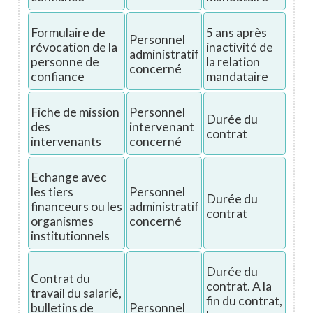
Formulaire de
5 ans après
Personnel
révocation de la
inactivité de
administratif
personne de
la relation
concerné
confiance
mandataire
Fiche de mission
Personnel
Durée du
des
intervenant
contrat
intervenants
concerné
Echange avec
les tiers
Personnel
Durée du
financeurs ou les
administratif
contrat
organismes
concerné
institutionnels
Durée du
Contrat du
contrat. A la
travail du salarié,
fin du contrat,
bulletins de
Personnel