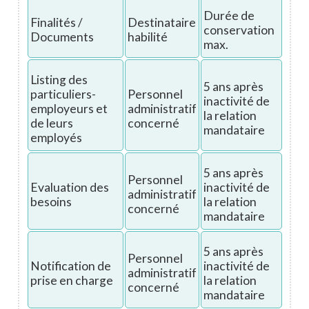
Durée de
Finalités /
Destinataire
conservation
Documents
habilité
max.
Listing des
5 ans après
particuliers-
Personnel
inactivité de
employeurs et
administratif
la relation
de leurs
concerné
mandataire
employés
5 ans après
Personnel
Evaluation des
inactivité de
administratif
besoins
la relation
concerné
mandataire
5 ans après
Personnel
Notification de
inactivité de
administratif
prise en charge
la relation
concerné
mandataire