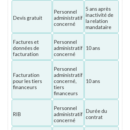
5 ans après
Personnel
inactivité de
Devis gratuit
administratif
la relation
concerné
mandataire
Factures et
Personnel
données de
administratif
10 ans
facturation
concerné
Personnel
Facturation
administratif
pour les tiers
concerné,
10 ans
financeurs
tiers
financeurs
Personnel
Durée du
RIB
administratif
contrat
concerné