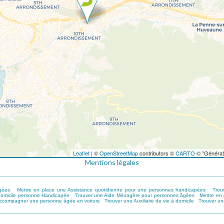
Leaflet
| ©
OpenStreetMap
contributors ©
CARTO
© "Générat
Mentions légales
gées
Mettre en place une Assistance quotidienne pour une personnes handicapées
Trou
domicile personne Handicapée
Trouver une Aide Ménagère pour personnes âgées
Mettre en
ccompagner une personne âgée en voiture
Trouver une Auxiliaire de vie à domicile
Trouver un