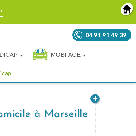
04 91 91 49 39
DICAP
MOBI AGE
icap
omicile à Marseille