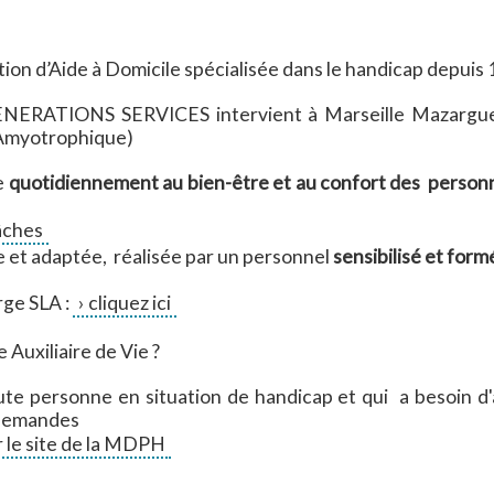
ion d’Aide à Domicile spécialisée dans le handicap depuis 
e GENERATIONS SERVICES intervient à Marseille Mazargu
e Amyotrophique)
le
quotidiennement au bien-être et au confort des personne
tâches
ée et adaptée, réalisée par un personnel
sensibilisé et form
rge SLA :
cliquez ici
 Auxiliaire de Vie ?
oute personne en situation de handicap et qui a besoin 
 demandes
 le site de la MDPH