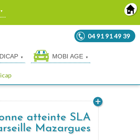
04 91 91 49 39
DICAP
MOBI AGE
icap
sonne atteinte SLA
rseille Mazargues