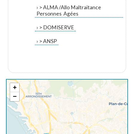
> ALMA /Allo Maltraitance
Personnes Agées
> DOMISERVE
> ANSP
+
−