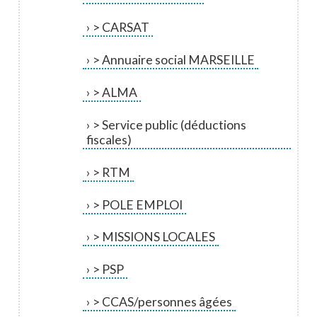
> CARSAT
> Annuaire social MARSEILLE
> ALMA
> Service public (déductions
fiscales)
> RTM
> POLE EMPLOI
> MISSIONS LOCALES
> PSP
> CCAS/personnes âgées